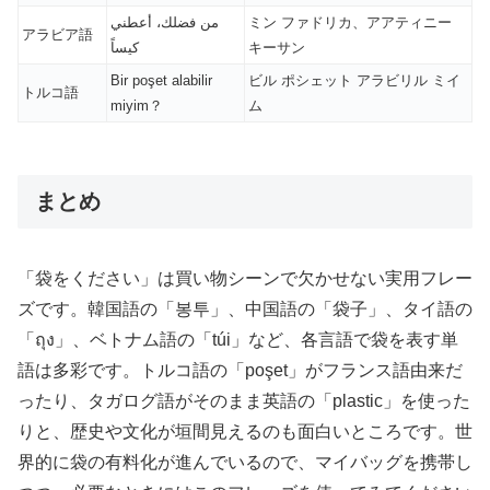
من فضلك، أعطني
ミン ファドリカ、アアティニー
アラビア語
كيساً
キーサン
Bir poşet alabilir
ビル ポシェット アラビリル ミイ
トルコ語
miyim？
ム
まとめ
「袋をください」は買い物シーンで欠かせない実用フレー
ズです。韓国語の「봉투」、中国語の「袋子」、タイ語の
「ถุง」、ベトナム語の「túi」など、各言語で袋を表す単
語は多彩です。トルコ語の「poşet」がフランス語由来だ
ったり、タガログ語がそのまま英語の「plastic」を使った
りと、歴史や文化が垣間見えるのも面白いところです。世
界的に袋の有料化が進んでいるので、マイバッグを携帯し