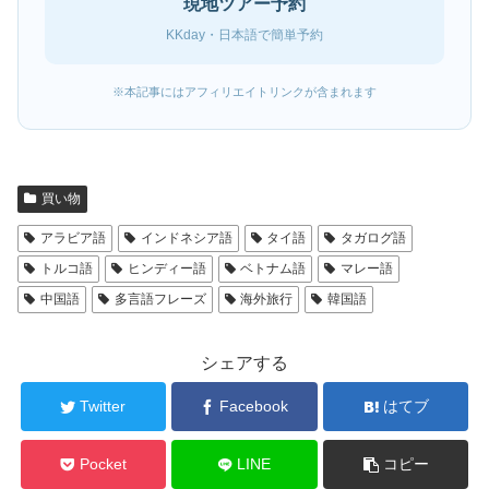
現地ツアー予約
KKday・日本語で簡単予約
※本記事にはアフィリエイトリンクが含まれます
買い物
アラビア語
インドネシア語
タイ語
タガログ語
トルコ語
ヒンディー語
ベトナム語
マレー語
中国語
多言語フレーズ
海外旅行
韓国語
シェアする
Twitter
Facebook
はてブ
Pocket
LINE
コピー