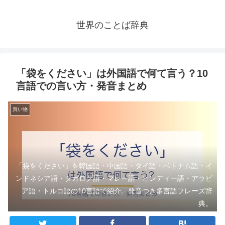
世界のことば辞典
「袋をください」は外国語で何て言う？10
言語での言い方・発音まとめ
買い物
「袋をください」を韓国語・中国語・タイ語・ベトナム語・イ
ンドネシア語・タガログ語・マレー語・ヒンディー語・アラビ
ア語・トルコ語の10言語で紹介。発音つき多言語フレーズ辞
典。