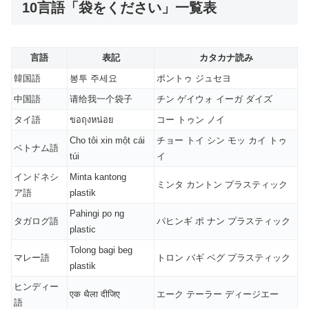
10言語「袋をください」一覧表
言語
表記
カタカナ読み
韓国語
봉투 주세요
ポントゥ ジュセヨ
中国語
请给我一个袋子
チン ゲイウォ イーガ ダイズ
タイ語
ขอถุงหน่อย
コー トゥン ノイ
Cho tôi xin một cái
チョー トイ シン モッ カイ トゥ
ベトナム語
túi
イ
インドネシ
Minta kantong
ミンタ カントン プラスティック
ア語
plastik
Pahingi po ng
タガログ語
パヒンギ ポ ナン プラスティック
plastic
Tolong bagi beg
マレー語
トロン バギ ベグ プラスティック
plastik
ヒンディー
एक थैला दीजिए
エーク テーラー ディージエー
語