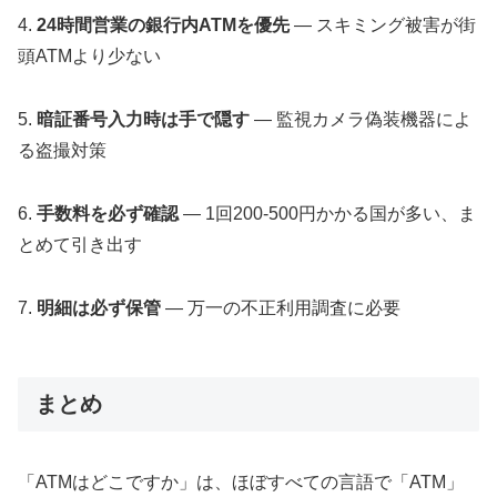
4.
24時間営業の銀行内ATMを優先
— スキミング被害が街
頭ATMより少ない
5.
暗証番号入力時は手で隠す
— 監視カメラ偽装機器によ
る盗撮対策
6.
手数料を必ず確認
— 1回200-500円かかる国が多い、ま
とめて引き出す
7.
明細は必ず保管
— 万一の不正利用調査に必要
まとめ
「ATMはどこですか」は、ほぼすべての言語で「ATM」