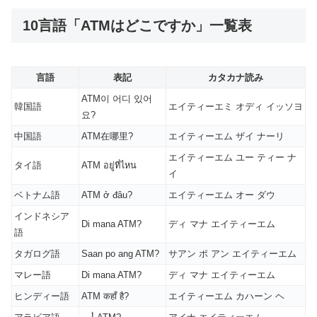
10言語「ATMはどこですか」一覧表
言語
表記
カタカナ読み
ATM이 어디 있어
韓国語
エイティーエミ オディ イッソヨ
요?
中国語
ATM在哪里?
エイティーエム ザイ ナーリ
エイティーエム ユー ティー ナ
タイ語
ATM อยู่ที่ไหน
イ
ベトナム語
ATM ở đâu?
エイティーエム オー ダウ
インドネシア
Di mana ATM?
ディ マナ エイティーエム
語
タガログ語
Saan po ang ATM?
サアン ポ アン エイティーエム
マレー語
Di mana ATM?
ディ マナ エイティーエム
ヒンディー語
ATM कहाँ है?
エイティーエム カハーン ヘ