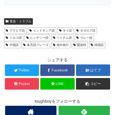
緊急・トラブル
アラビア語
インドネシア語
タイ語
タガログ語
トルコ語
ヒンディー語
ベトナム語
マレー語
中国語
多言語フレーズ
海外旅行
緊急時
韓国語
シェアする
Twitter
Facebook
はてブ
Pocket
LINE
コピー
toughboyをフォローする