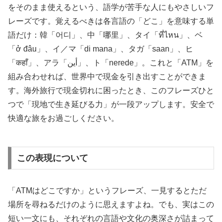
をそのまま使えるという、語学が苦手な人にもやさしいフ
レーズです。覚えるべきは各言語の「どこ」を意味する単
語だけ：韓「어디」、中「哪里」、タイ「ที่ไหน」、ベ
「ở đâu」、イ／マ「di mana」、タガ「saan」、ヒ
「कहाँ」、アラ「أين」、ト「nerede」。これと「ATM」を
組み合わせれば、世界中で現金を引き出すことができま
す。海外旅行で現金切れに困ったとき、このフレーズひと
つで「現地で生き延びる力」が一段アップします。安全で
快適な旅をお過ごしください。
この表現について
「ATMはどこですか」というフレーズ、一見するとただ
場所を尋ねるだけのように思えますよね。でも、実はこの
短い一文にも、それぞれの言語や文化の奥深さが詰まって