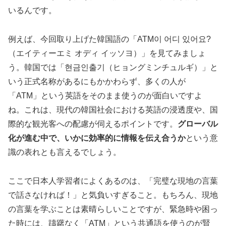
いるんです。
例えば、今回取り上げた韓国語の「ATM이 어디 있어요?
（エイティーエミ オディ イッソヨ）」を見てみましょ
う。韓国では「현금인출기（ヒョングミンチュルギ）」と
いう正式名称があるにもかかわらず、多くの人が
「ATM」という英語をそのまま使うのが面白いですよ
ね。これは、現代の韓国社会における英語の浸透度や、国
際的な観光客への配慮が伺えるポイントです。
グローバル
化が進む中で、いかに効率的に情報を伝え合うか
という意
識の表れとも言えるでしょう。
ここで日本人学習者によくあるのは、「完璧な現地の言葉
で話さなければ！」と気負いすぎること。もちろん、現地
の言葉を学ぶことは素晴らしいことですが、緊急時や困っ
た時には、躊躇なく「ATM」という共通語を使うのが賢