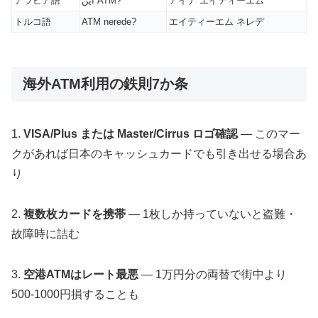
アラビア語
أين ATM?
アイナ エイティーエム
トルコ語
ATM nerede?
エイティーエム ネレデ
海外ATM利用の鉄則7か条
1.
VISA/Plus または Master/Cirrus ロゴ確認
— このマー
クがあれば日本のキャッシュカードでも引き出せる場合あ
り
2.
複数枚カードを携帯
— 1枚しか持っていないと盗難・
故障時に詰む
3.
空港ATMはレート最悪
— 1万円分の両替で街中より
500-1000円損することも