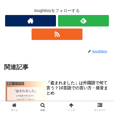
toughboyをフォローする
toughboy
関連記事
「盗まれました」は外国語で何て
緊急・トラブル
言う？10言語での言い方・発音ま
とめ
「盗まれました」を英語・韓国語・中国語・フランス語など10言語
ホーム
検索
トップ
サイドバー
で紹介。発音・カタカナ読み付きで、旅行や日常会話ですぐに使えま