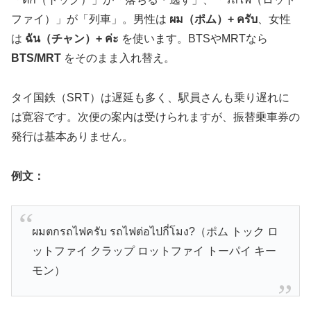
ファイ）」が「列車」。男性は
ผม（ポム）+ ครับ
、女性
は
ฉัน（チャン）+ ค่ะ
を使います。BTSやMRTなら
BTS/MRT
をそのまま入れ替え。
タイ国鉄（SRT）は遅延も多く、駅員さんも乗り遅れに
は寛容です。次便の案内は受けられますが、振替乗車券の
発行は基本ありません。
例文：
ผมตกรถไฟครับ รถไฟต่อไปกี่โมง?（ポム トック ロ
ットファイ クラップ ロットファイ トーパイ キー
モン）