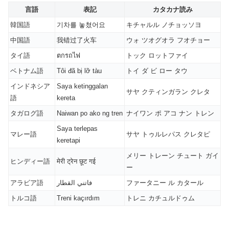
言語
表記
カタカナ読み
韓国語
기차를 놓쳤어요
キチャルル ノチョッソヨ
中国語
我错过了火车
ウォ ツオグオラ フオチョー
タイ語
ตกรถไฟ
トック ロットファイ
ベトナム語
Tôi đã bị lỡ tàu
トイ ダ ビ ロー タウ
インドネシア
Saya ketinggalan
サヤ クティンガラン クレタ
語
kereta
タガログ語
Naiwan po ako ng tren
ナイワン ポ アコ ナン トレン
Saya terlepas
マレー語
サヤ トゥルレパス クレタピ
keretapi
メリー トレーン チュート ガイ
ヒンディー語
मेरी ट्रेन छूट गई
ー
アラビア語
فاتني القطار
ファータニー ル カタール
トルコ語
Treni kaçırdım
トレニ カチュルドゥム