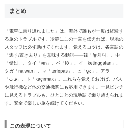
まとめ
「電車に乗り遅れました」は、海外で誰もが一度は経験す
る旅のトラブルです。冷静にこの一言を伝えれば、現地の
スタッフは必ず助けてくれます。覚えるコツは、各言語の
「逃す/置き去り」を意味する動詞——韓「놓치다」、中
「错过」、タイ「ตก」、ベ「lỡ」、イ「ketinggalan」、
タガ「naiwan」、マ「terlepas」、ヒ「छूट」、アラ
「فات」、ト「kaçırmak」。これらを覚えておけば、バス
や飛行機など他の交通機関にも応用できます。一見ピンチ
に見えるトラブルも、ひとことの現地語で乗り越えられま
す。安全で楽しい旅を続けてください。
この表現について