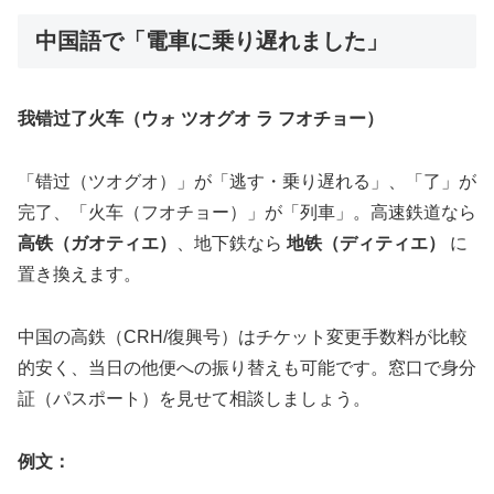
中国語で「電車に乗り遅れました」
我错过了火车（ウォ ツオグオ ラ フオチョー）
「错过（ツオグオ）」が「逃す・乗り遅れる」、「了」が
完了、「火车（フオチョー）」が「列車」。高速鉄道なら
高铁（ガオティエ）
、地下鉄なら
地铁（ディティエ）
に
置き換えます。
中国の高鉄（CRH/復興号）はチケット変更手数料が比較
的安く、当日の他便への振り替えも可能です。窓口で身分
証（パスポート）を見せて相談しましょう。
例文：