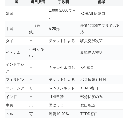
国
当日振替
手数料
備考
1,000-3,000ウォ
韓国
可
KORAIL駅窓口
ン
可（高
鉄道12306アプリでも対
中国
5-20元
鉄）
応
タイ
△
チケットによる
駅員交渉次第
不可が多
ベトナム
–
新規購入推奨
い
インドネシ
△
キャンセル待ち
KAI窓口
ア
フィリピン
△
チケットによる
バス振替も検討
マレーシア
可
5-15リンギット
KTMB窓口
インド
△
TDR申請
部分払戻のみ
中東
△
国による
窓口相談
トルコ
可
運賃10-20%
TCDD窓口