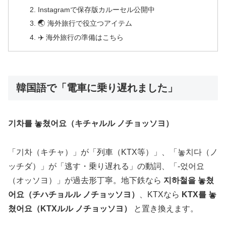
Instagramで保存版カルーセル公開中
🌏 海外旅行で役立つアイテム
✈️ 海外旅行の準備はこちら
韓国語で「電車に乗り遅れました」
기차를 놓쳤어요（キチャルル ノチョッソヨ）
「기차（キチャ）」が「列車（KTX等）」、「놓치다（ノ
ッチダ）」が「逃す・乗り遅れる」の動詞、「-었어요
（オッソヨ）」が過去形丁寧。地下鉄なら
지하철을 놓쳤
어요（チハチョルル ノチョッソヨ）
、KTXなら
KTX를 놓
쳤어요（KTXルル ノチョッソヨ）
と置き換えます。