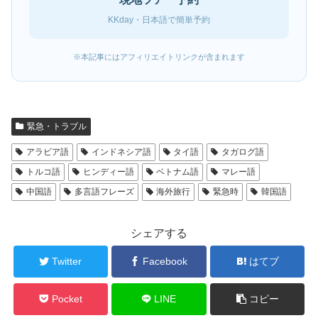
KKday・日本語で簡単予約
※本記事にはアフィリエイトリンクが含まれます
緊急・トラブル
アラビア語
インドネシア語
タイ語
タガログ語
トルコ語
ヒンディー語
ベトナム語
マレー語
中国語
多言語フレーズ
海外旅行
緊急時
韓国語
シェアする
Twitter
Facebook
はてブ
Pocket
LINE
コピー