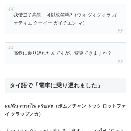
我错过了高铁，可以改签吗?（ウォ ツオグオラ ガ
オティエ クーイー ガイチエン マ）
高鉄に乗り遅れたんですが、変更できますか？
タイ語で「電車に乗り遅れました」
ผม/ฉัน ตกรถไฟ ครับ/ค่ะ（ポム／チャン トック ロットファ
イ クラップ／カ）
「ตก（トック）」が「落ちる・逃す」、「รถไฟ（ロット